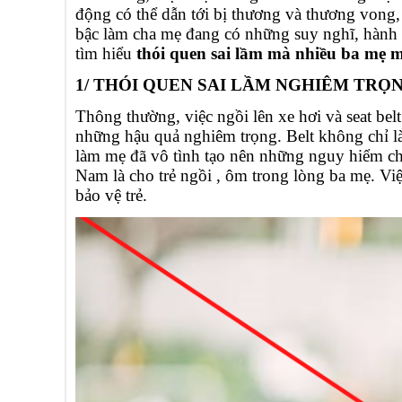
động có thể dẫn tới bị thương và thương vong,
bậc làm cha mẹ đang có những suy nghĩ, hàn
tìm hiểu
thói quen sai lầm mà nhiều ba mẹ m
1/ THÓI QUEN SAI LẦM NGHIÊM TRỌ
Thông thường, việc ngồi lên xe hơi và seat belt 
những hậu quả nghiêm trọng. Belt không chỉ là 
làm mẹ đã vô tình tạo nên những nguy hiểm cho
Nam là cho trẻ ngồi , ôm trong lòng ba mẹ. Việ
bảo vệ trẻ.