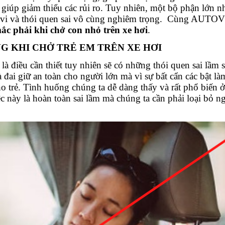
 giúp giảm thiểu các rủi ro. Tuy nhiên, một bộ phận lớn n
h vi và thói quen sai vô cùng nghiêm trọng. Cùng AUT
ắc phải khi chở con nhỏ trên xe hơi
.
NG KHI CHỞ TRẺ EM TRÊN XE HƠI
là điều cần thiết tuy nhiên sẽ có những thói quen sai lầm s
đai giữ an toàn cho người lớn mà vì sự bất cẩn các bật là
 trẻ. Tình huống chúng ta dễ dàng thấy và rất phổ biến ở
c này là hoàn toàn sai lầm mà chúng ta cần phải loại bỏ n