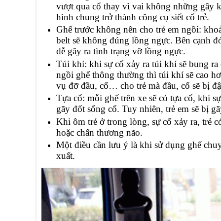
vượt qua cổ thay vì vai không những gây k
hình chung trở thành công cụ siết cổ trẻ.
Ghế trước không nên cho trẻ em ngồi: khoảng 
belt sẽ không đúng lồng ngực. Bên cạnh đó,
dễ gây ra tình trạng vỡ lồng ngực.
Túi khí: khi sự cố xảy ra túi khí sẽ bung r
ngồi ghế thông thường thì túi khí sẽ cao h
vụ đỡ đầu, cổ… cho trẻ mà đầu, cổ sẽ bị đậ
Tựa cổ: mỗi ghế trên xe sẽ có tựa cổ, khi s
gãy đốt sống cổ. Tuy nhiên, trẻ em sẽ bị gãy
Khi ôm trẻ ở trong lòng, sự cố xảy ra, trẻ 
hoặc chấn thương não.
Một điều cần lưu ý là khi sử dụng ghế chu
xuất.