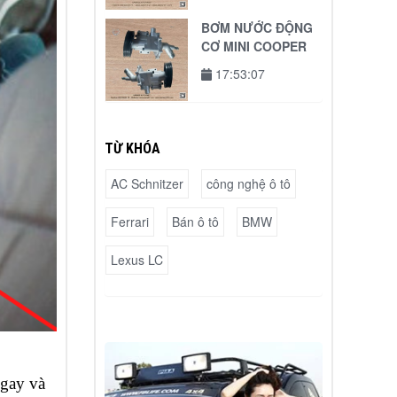
BƠM NƯỚC ĐỘNG
CƠ MINI COOPER
17:53:07
TỪ KHÓA
AC Schnitzer
công nghệ ô tô
Ferrari
Bán ô tô
BMW
Lexus LC
ngay và