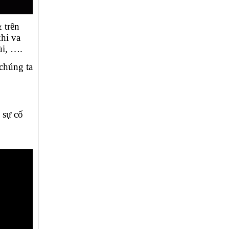
 trên
khi va
ùi, ….
chúng ta
 sự cố