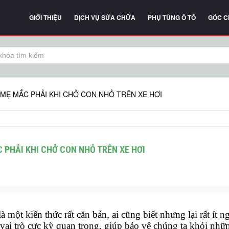
GIỚI THIỆU
DỊCH VỤ SỬA CHỮA
PHỤ TÙNG Ô TÔ
GÓC C
 MẸ MẮC PHẢI KHI CHỞ CON NHỎ TRÊN XE HƠI
 PHẢI KHI CHỞ CON NHỎ TRÊN XE HƠI
à một kiến thức rất căn bản, ai cũng biết nhưng lại rất ít n
vai trò cực kỳ quan trọng, giúp bảo vệ chúng ta khỏi nhữn