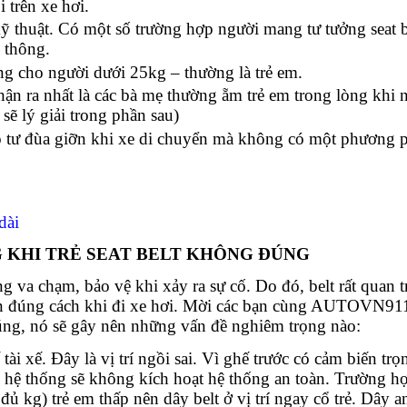
 trên xe hơi.
ỹ thuật. Có một số trường hợp người mang tư tưởng seat b
 thông.
g cho người dưới 25kg – thường là trẻ em.
ận ra nhất là các bà mẹ thường ẵm trẻ em trong lòng khi 
sẽ lý giải trong phần sau)
vô tư đùa giỡn khi xe di chuyển mà không có một phương 
dài
G KHI TRẺ SEAT BELT KHÔNG ĐÚNG
ng va chạm, bảo vệ khi xảy ra sự cố. Do đó, belt rất quan 
on đúng cách khi đi xe hơi. Mời các bạn cùng AUTOVN91
đúng, nó sẽ gây nên những vấn đề nghiêm trọng nào:
 tài xế. Đây là vị trí ngồi sai. Vì ghế trước có cảm biến tr
 hệ thống sẽ không kích hoạt hệ thống an toàn. Trường h
đủ kg) trẻ em thấp nên dây belt ở vị trí ngay cổ trẻ. Dây a