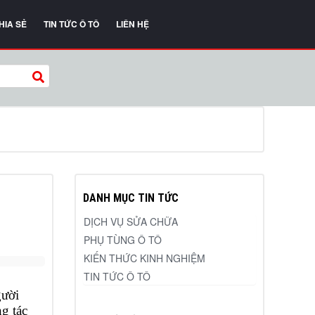
HIA SẺ
TIN TỨC Ô TÔ
LIÊN HỆ
DANH MỤC TIN TỨC
DỊCH VỤ SỬA CHỮA
PHỤ TÙNG Ô TÔ
KIẾN THỨC KINH NGHIỆM
TIN TỨC Ô TÔ
gười
g tác