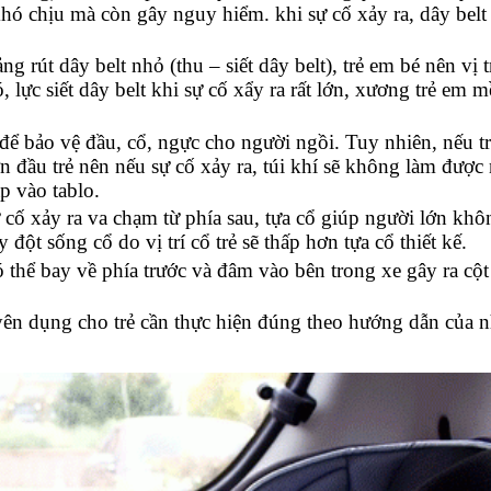
hó chịu mà còn gây nguy hiểm. khi sự cố xảy ra, dây belt
rút dây belt nhỏ (thu – siết dây belt), trẻ em bé nên vị tr
 lực siết dây belt khi sự cố xẩy ra rất lớn, xương trẻ em 
a để bảo vệ đầu, cổ, ngực cho người ngồi. Tuy nhiên, nếu t
ơn đầu trẻ nên nếu sự cố xảy ra, túi khí sẽ không làm được
p vào tablo.
ự cố xảy ra va chạm từ phía sau, tựa cổ giúp người lớn khô
 đột sống cổ do vị trí cổ trẻ sẽ thấp hơn tựa cổ thiết kế.
có thể bay về phía trước và đâm vào bên trong xe gây ra cộ
yên dụng cho trẻ cần thực hiện đúng theo hướng dẫn của n