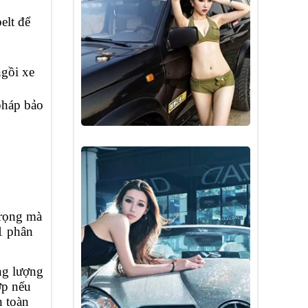
elt để
ngồi xe
pháp bảo
trọng mà
1 phân
ọng lượng
ợp nếu
n toàn