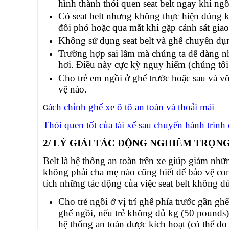
hình thành thói quen seat belt ngay khi ngồi
Có seat belt nhưng không thực hiện đúng k
đối phó hoặc qua mắt khi gặp cảnh sát giao
Không sử dụng seat belt và ghế chuyên dụn
Trường hợp sai lầm mà chúng ta dễ dàng nh
hơi. Điều này cực kỳ nguy hiểm (chúng tôi 
Cho trẻ em ngồi ở ghế trước hoặc sau và 
vệ nào.
ách chỉnh ghế xe ô tô an toàn và thoải mái
C
Thói quen tốt của tài xế sau chuyến hành trình 
2/ LÝ GIẢI TÁC ĐỘNG NGHIÊM TRỌN
Belt là hệ thống an toàn trên xe giúp giảm nhữ
không phải cha mẹ nào cũng biết để bảo vệ c
tích những tác động của việc seat belt không 
Cho trẻ ngồi ở vị trí ghế phía trước gần ghế
ghế ngồi, nếu trẻ không đủ kg (50 pounds)
hệ thống an toàn được kích hoạt (có thể do 