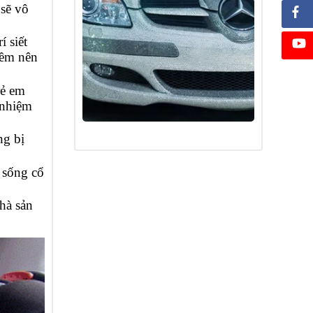
 sẽ vô
í siết
mềm nên
rẻ em
 nhiệm
ng bị
t sống cổ
hà sản