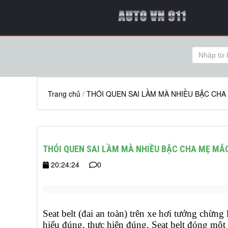
Trang chủ
/
THÓI QUEN SAI LẦM MÀ NHIỀU BẬC CHA
THÓI QUEN SAI LẦM MÀ NHIỀU BẬC CHA MẸ MẮC
20:24:24
0
Seat belt (đai an toàn) trên xe hơi tưởng chừng l
hiểu đúng, thực hiện đúng. Seat belt đóng một 