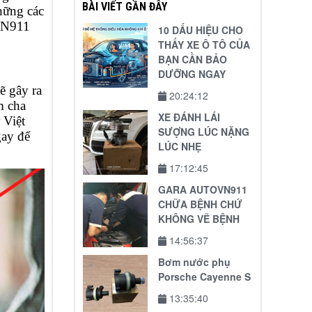
BÀI VIẾT GẦN ĐÂY
hững các
OVN911
10 DẤU HIỆU CHO
THẤY XE Ô TÔ CỦA
BẠN CẦN BẢO
DƯỠNG NGAY
ẽ gây ra
20:24:12
m cha
XE ĐÁNH LÁI
 Việt
SƯỢNG LÚC NẶNG
gay để
LÚC NHẸ
17:12:45
GARA AUTOVN911
CHỮA BỆNH CHỨ
KHÔNG VẼ BỆNH
14:56:37
Bơm nước phụ
Porsche Cayenne S
13:35:40