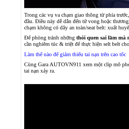
Trong các vụ va chạm giao thông từ phía trước,
đầu. Điều này dễ dẫn đến tử vong hoặc thương 
chạm không có dây an toàn/seat belt: xuất hu
Để phòng tránh những
thói quen sai lầm mà 
cần nghiêm túc & triệt để thực hiện selt belt cho
Làm thế nào để giảm thiểu tai nạn trên cao tốc
Cùng Gara AUTOVN911 xem một clip mô phỏng 
tai nạn xảy ra.