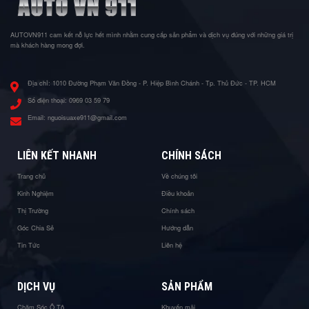
AUTOVN911 cam kết nỗ lực hết mình nhằm cung cấp sản phẩm và dịch vụ đúng với những giá trị
mà khách hàng mong đợi.
Địa chỉ:
1010 Đường Phạm Văn Đồng - P. Hiệp Bình Chánh - Tp. Thủ Đức - TP. HCM
Số điện thoại:
0969 03 59 79
Email:
nguoisuaxe911@gmail.com
LIÊN KẾT NHANH
CHÍNH SÁCH
Trang chủ
Về chúng tôi
Kinh Nghiệm
Điều khoản
Thị Trường
Chính sách
Góc Chia Sẻ
Hướng dẫn
Tin Tức
Liên hệ
DỊCH VỤ
SẢN PHẨM
Chăm Sóc Ô Tô
Khuyến mãi