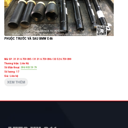
PHUỘC TRƯỚC VÀ SAU BMW E46
Mã SP:
31 31 6 759 095 / 31 31 6 759 096 / 33 52 6 759 099
Thương hiệu:
Liên Hệ
Số điện thoại:
096 903 59 79
Số lượng:
17
Giá: Liên hệ
XEM THÊM