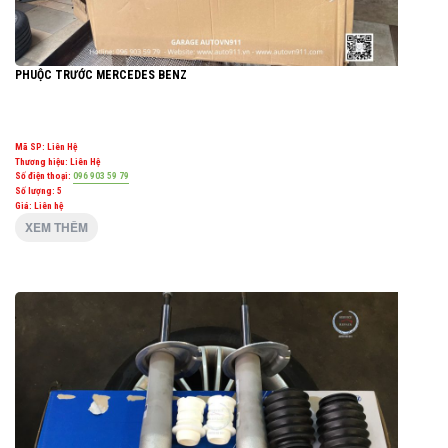
PHUỘC TRƯỚC MERCEDES BENZ
Mã SP:
Liên Hệ
Thương hiệu:
Liên Hệ
Số điện thoại:
096 903 59 79
Số lượng:
5
Giá: Liên hệ
XEM THÊM