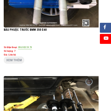
BẦU PHUỘC TRƯỚC BMW 350 E60
Số điện thoại:
096 903 59 79
Số lượng:
7
Giá: Liên hệ
XEM THÊM