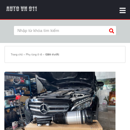
Trang chủ
»
Phụ tùng ô tô
»
Gầm trước