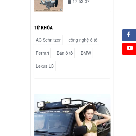
17:53:07
TỪ KHÓA
AC Schnitzer
công nghệ ô tô
Ferrari
Bán ô tô
BMW
Lexus LC