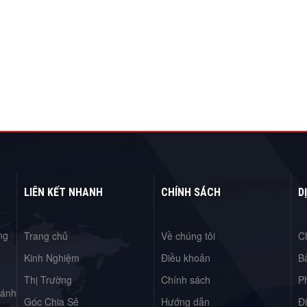
LIÊN KẾT NHANH
CHÍNH SÁCH
D
ng
Trang chủ
Về chúng tôi
C
Kinh Nghiệm
Điều khoản
B
Thị Trường
Chính sách
P
hánh
Góc Chia Sẻ
Hướng dẫn
Đ