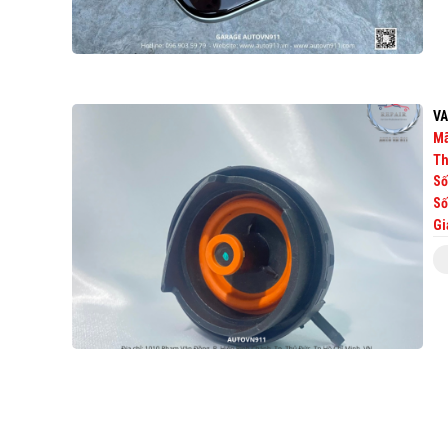
VA
Mã
Th
Số
Số
Gi