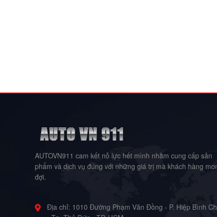
AUTOVN911 cam kết nỗ lực hết mình nhằm cung cấp sản
phẩm và dịch vụ đúng với những giá trị mà khách hàng mo
đợi.
Địa chỉ:
1010 Đường Phạm Văn Đồng - P. Hiệp Bình C