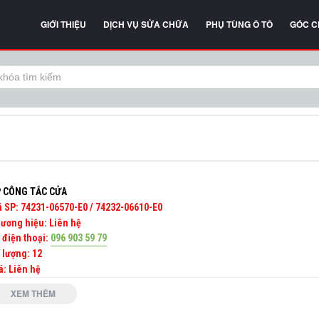
GIỚI THIỆU
DỊCH VỤ SỬA CHỮA
PHỤ TÙNG Ô TÔ
GÓC C
 CÔNG TẮC CỬA
 SP:
74231-06570-E0 / 74232-06610-E0
ương hiệu:
Liên hệ
 điện thoại:
096 903 59 79
 lượng:
12
á: Liên hệ
XEM THÊM