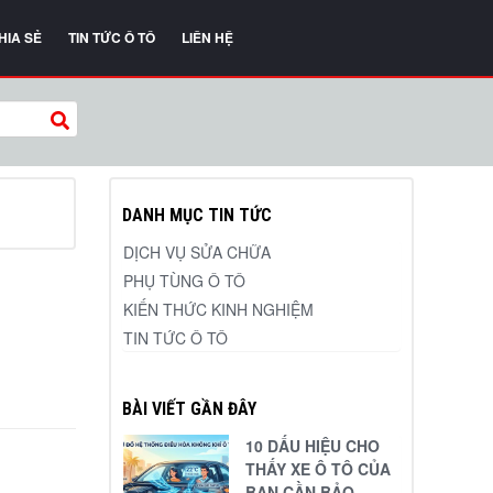
HIA SẺ
TIN TỨC Ô TÔ
LIÊN HỆ
DANH MỤC TIN TỨC
DỊCH VỤ SỬA CHỮA
PHỤ TÙNG Ô TÔ
KIẾN THỨC KINH NGHIỆM
TIN TỨC Ô TÔ
BÀI VIẾT GẦN ĐÂY
10 DẤU HIỆU CHO
THẤY XE Ô TÔ CỦA
BẠN CẦN BẢO