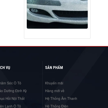
ỊCH VỤ
SẢN PHẨM
hăm Sóc Ô Tô
Khuyến mãi
ảo Dưỡng Định Kỳ
Hàng mới về
hục Hồi Nội Thất
Hệ Thống Âm Thanh
iện Lạnh Ô Tô
Hệ Thống Điện