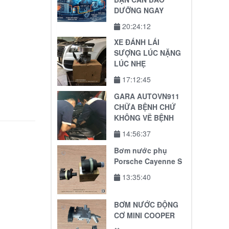
DƯỠNG NGAY
20:24:12
XE ĐÁNH LÁI
SƯỢNG LÚC NẶNG
LÚC NHẸ
17:12:45
GARA AUTOVN911
CHỮA BỆNH CHỨ
KHÔNG VẼ BỆNH
14:56:37
Bơm nước phụ
Porsche Cayenne S
13:35:40
BƠM NƯỚC ĐỘNG
CƠ MINI COOPER