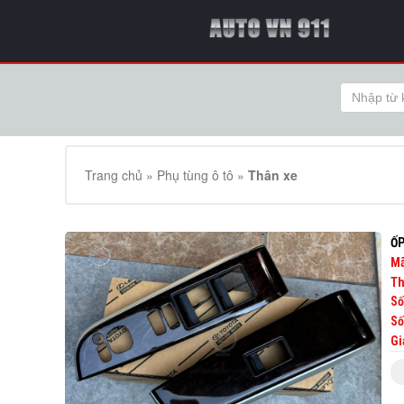
Trang chủ
»
Phụ tùng ô tô
»
Thân xe
ỐP
Mã
Th
Số
Số
Gi