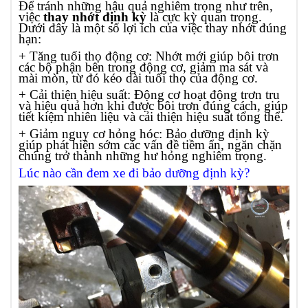
Để tránh những hậu quả nghiêm trọng như trên,
việc
thay nhớt định kỳ
là cực kỳ quan trọng.
Dưới đây là một số lợi ích của việc thay nhớt đúng
hạn:
+ Tăng tuổi thọ động cơ: Nhớt mới giúp bôi trơn
các bộ phận bên trong động cơ, giảm ma sát và
mài mòn, từ đó kéo dài tuổi thọ của động cơ.
+ Cải thiện hiệu suất: Động cơ hoạt động trơn tru
và hiệu quả hơn khi được bôi trơn đúng cách, giúp
tiết kiệm nhiên liệu và cải thiện hiệu suất tổng thể.
+ Giảm nguy cơ hỏng hóc: Bảo dưỡng định kỳ
giúp phát hiện sớm các vấn đề tiềm ẩn, ngăn chặn
chúng trở thành những hư hỏng nghiêm trọng.
Lúc nào cần đem xe đi bảo dưỡng định kỳ?