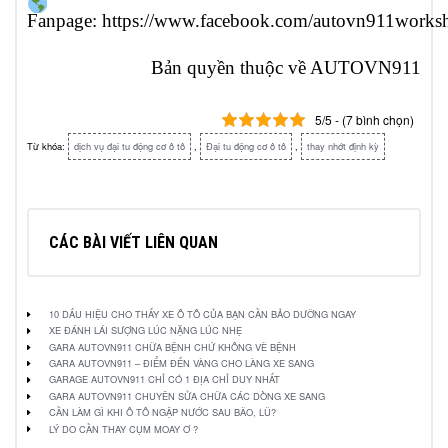
Fanpage:
https://www.facebook.com/autovn911works
Bản quyền thuộc về AUTOVN911
5/5 - (7 bình chọn)
Từ khóa:
dịch vụ đại tu động cơ ô tô
,
Đại tu động cơ ô tô
,
thay nhớt định kỳ
CÁC BÀI VIẾT LIÊN QUAN
10 DẤU HIỆU CHO THẤY XE Ô TÔ CỦA BẠN CẦN BẢO DƯỠNG NGAY
XE ĐÁNH LÁI SƯỢNG LÚC NẶNG LÚC NHẸ
GARA AUTOVN911 CHỮA BỆNH CHỨ KHÔNG VẼ BỆNH
GARA AUTOVN911 – ĐIỂM ĐẾN VÀNG CHO LÀNG XE SANG
GARAGE AUTOVN911 CHỈ CÓ 1 ĐỊA CHỈ DUY NHẤT
GARA AUTOVN911 CHUYÊN SỬA CHỮA CÁC DÒNG XE SANG
CẦN LÀM GÌ KHI Ô TÔ NGẬP NƯỚC SAU BÃO, LŨ?
LÝ DO CẦN THAY CỤM MOAY Ơ ?