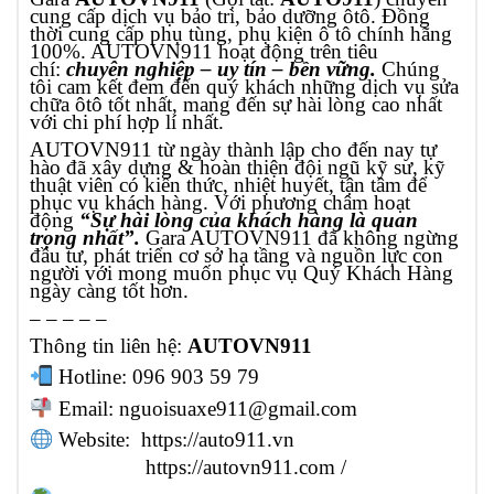
cung cấp
dịch vụ bảo trì, bảo dưỡng ôtô
. Đồng
thời cung cấp
phụ tùng, phụ kiện ô tô
chính hãng
100%. AUTOVN911 hoạt động trên tiêu
chí:
chuyên nghiệp – uy tín – bền vững.
Chúng
tôi cam kết đem đến quý khách những dịch vụ sửa
chữa ôtô tốt nhất, mang đến sự hài lòng cao nhất
với chi phí hợp lí nhất.
AUTOVN911 từ ngày thành lập cho đến nay tự
hào đã xây dựng & hoàn thiện đội ngũ kỹ sư, kỹ
thuật viên có kiến thức, nhiệt huyết, tận tâm để
phục vụ khách hàng. Với phương châm hoạt
động
“Sự hài lòng của khách hàng là quan
trọng nhất”.
Gara AUTOVN911 đã không ngừng
đầu tư, phát triển cơ sở hạ tầng và nguồn lực con
người với mong muốn phục vụ Quý Khách Hàng
ngày càng tốt hơn.
– – – – –
Thông tin liên hệ:
AUTOVN911
Hotline: 096 903 59 79
Email:
nguoisuaxe911@gmail.com
Website:
https://auto911.vn
https://autovn911.com
/