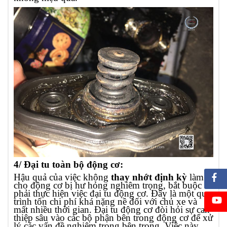
4/ Đại tu toàn bộ động cơ:
Hậu quả của việc không
thay nhớt định kỳ
làm
cho động cơ bị hư hỏng nghiêm trọng, bắt buộc
phải thực hiện việc đại tu động cơ. Đây là một quy
trình tốn chi phí khá nặng nề đối với chủ xe và
mất nhiều thời gian. Đại tu động cơ đòi hỏi sự can
thiệp sâu vào các bộ phận bên trong động cơ để xử
lý các vấn đề nghiêm trọng bên trong. Việc này