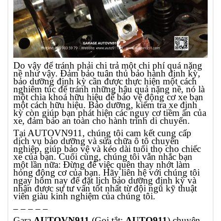
Do vậy để tránh phải chi trả một chi phí quá nặng
nề như vậy. Đảm bảo tuân thủ bảo hành định kỳ,
bảo dưỡng định kỳ cần được thực hiện một cách
nghiêm túc để tránh những hậu quả nặng nề, nó là
một chìa khoá hữu hiệu để bảo vệ động cơ xe bạn
một cách hữu hiệu. Bảo dưỡng, kiểm tra xe định
kỳ còn giúp bạn phát hiện các nguy cơ tiềm ẩn của
xe, đảm bảo an toàn cho hành trình di chuyển.
Tại AUTOVN911, chúng tôi cam kết cung cấp
dịch vụ bảo dưỡng và sửa chữa ô tô chuyên
nghiệp, giúp bảo vệ và kéo dài tuổi thọ cho chiếc
xe của bạn. Cuối cùng, chúng tôi vẫn nhắc bạn
một lần nữa: Đừng để việc quên thay nhớt làm
hỏng động cơ của bạn. Hãy liên hệ với chúng tôi
ngay hôm nay để đặt lịch bảo dưỡng định kỳ và
nhận được sự tư vấn tốt nhất từ đội ngũ kỹ thuật
viên giàu kinh nghiệm của chúng tôi.
– – – – –
Gara
AUTOVN911
(Gọi tắt:
AUTO911
) chuyên