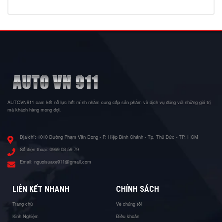
AUTOVN911 cam kết nỗ lực hết mình nhằm cung cấp sản phẩm và dịch vụ đúng với những giá trị
mà khách hàng mong đợi.
Địa chỉ:
1010 Đường Phạm Văn Đồng - P. Hiệp Bình Chánh - Tp. Thủ Đức - TP. HCM
Số điện thoại:
0969 03 59 79
Email:
nguoisuaxe911@gmail.com
LIÊN KẾT NHANH
CHÍNH SÁCH
Trang chủ
Về chúng tôi
Kinh Nghiệm
Điều khoản