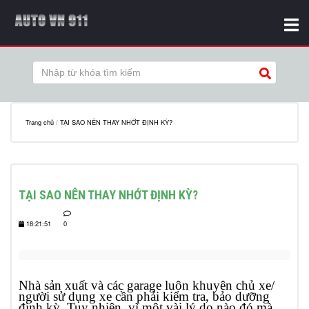
Trang chủ
/
TẠI SAO NÊN THAY NHỚT ĐỊNH KỲ?
TẠI SAO NÊN THAY NHỚT ĐỊNH KỲ?
18:21:51
0
Nhà sản xuất và các garage luôn khuyên chủ xe/
người sử dụng xe cần phải kiểm tra, bảo dưỡng
định kỳ. Tuy nhiên, vì một vài lý do nào đó mà