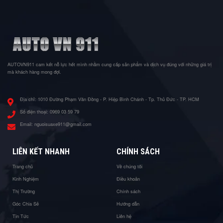
AUTOVN911 cam kết nỗ lực hết mình nhằm cung cấp sản phẩm và dịch vụ đúng với những giá trị
mà khách hàng mong đợi.
Địa chỉ:
1010 Đường Phạm Văn Đồng - P. Hiệp Bình Chánh - Tp. Thủ Đức - TP. HCM
Số điện thoại:
0969 03 59 79
Email:
nguoisuaxe911@gmail.com
LIÊN KẾT NHANH
CHÍNH SÁCH
Trang chủ
Về chúng tôi
Kinh Nghiệm
Điều khoản
Thị Trường
Chính sách
Góc Chia Sẻ
Hướng dẫn
Tin Tức
Liên hệ