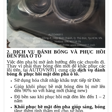
2. DỊCH VỤ ĐÁNH BÓNG VÀ PHỤC HỒI
ĐÈN PHA Ô TÔ
Việc đèn pha bị mờ ảnh hưởng đến các chuyến đi.
Thay vì phải thay bóng đèn mới để khắc phục các
lỗi trên, tại AUTOVN911 cung cấp
dịch vụ đánh
bóng & phục hồi mặt đèn pha ô tô.
Sữ dụng hóa chất nhập khẩu trực tiếp từ Đức
Giúp khôi phục bề mặt bóng đèn bị mờ lên
đến 90% so với hàng mới (hàng new)
Độ bền sau khi phục hồi mặt đèn lên đến 1 – 2
năm
Khôi phục bề mặt đèn pha giúp sáng, bóng
tăng thêm tính thẩm mỹ cho xế hộp.