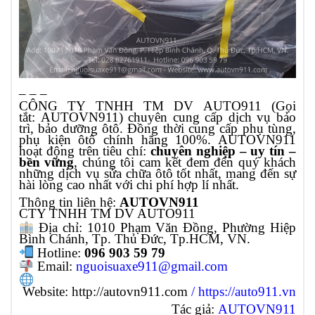
_ _ _
CÔNG TY TNHH TM DV AUTO911
(Gọi
tắt:
AUTOVN911)
chuyên cung cấp dịch vụ bảo
trì, bảo dưỡng ôtô. Đồng thời cung cấp phụ tùng,
phụ kiện ôtô chính hãng 100%. AUTOVN911
hoạt động trên tiêu chí:
chuyên nghiệp – uy tín –
bền vững
, chúng tôi cam kết đem đến quý khách
những dịch vụ sửa chữa ôtô tốt nhất, mang đến sự
hài lòng cao nhất với chi phí hợp lí nhất.
Thông tin liên hệ:
AUTOVN911
CTY TNHH TM DV AUTO911
Địa chỉ: 1010 Phạm Văn Đồng, Phường Hiệp
Bình Chánh, Tp. Thủ Đức, Tp.HCM, VN.
Hotline:
096 903 59 79
Email:
nguoisuaxe911@gmail.com
Website:
http://autovn911.com
/
https://auto911.vn
Tác giả:
AUTOVN911