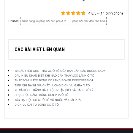
4.8/5 - (14 bình chọn)
Từ khóa:
đánh bóng và phục hồi đèn pha ô tô
,
phục hồi mắt đèn pha ô tô
CÁC BÀI VIẾT LIÊN QUAN
10 DẤU HIỆU CHO THẤY XE Ô TÔ CỦA BẠN CẦN BẢO DƯỠNG NGAY
DẤU HIỆU NHẬN BIẾT KHI NÀO CẦN THAY LỐC LẠNH Ô TÔ
THAY BƠM NƯỚC ĐỘNG CƠ LAND ROVER DISCOVERRY 4
TIÊU CHÍ ĐÁNH GIÁ CHẤT LƯỢNG DỊCH VỤ GARA Ô TÔ
XE XẢ KHÓI TRẮNG DẤU HIỆU NHẬN BIẾT VÀ CÁCH XỬ LÝ
PHỤC HỒI, ĐÁNH BÓNG ĐÈN PHA Ô TÔ
TÁC HẠI HỘP SỐ XE Ô TÔ VÔ NƯỚC VÀ GIẢI PHÁP
DỊCH VỤ ĐẠI TU ĐỘNG CƠ Ô TÔ