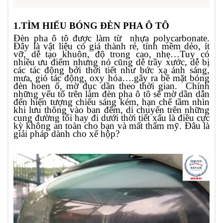
1.TÌM HIỂU BÓNG ĐÈN PHA Ô TÔ
Đèn pha ô tô được làm từ nhựa polycarbonate.
Đây là vật liệu có giá thành rẻ, tính mềm dẻo, ít
vỡ, dễ tạo khuôn, độ trong cao, nhẹ…Tuy có
nhiều ưu điểm nhưng nó cũng dễ trầy xước, dễ bị
các tác động bởi thời tiết như bức xạ ánh sáng,
mưa, gió tác động, oxy hóa….gây ra bề mặt bóng
đèn hoen ố, mờ đục dần theo thời gian. Chính
những yếu tố trên làm đèn pha ô tô sẽ mờ dần dẫn
đến hiện tượng chiếu sáng kém, hạn chế tầm nhìn
khi lưu thông vào ban đêm, di chuyển trên những
cung đường tối hay đi dưới thời tiết xấu là điều cực
kỳ không an toàn cho bạn và mất thẩm mỹ. Đâu là
giải pháp dành cho xế hộp?