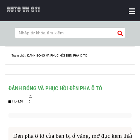
Trang chủ
/
ĐÁNH BÓNG VÀ PHỤC HỒI ĐÈN PHA Ô TÔ
ĐÁNH BÓNG VÀ PHỤC HỒI ĐÈN PHA Ô TÔ
11:43:51
0
Đèn pha ô tô của bạn bị ố vàng, mờ đục kém thẩm m