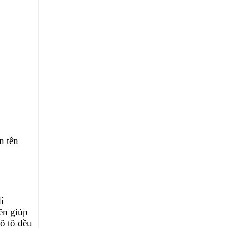
n tên
i
ên giúp
ô tô đều