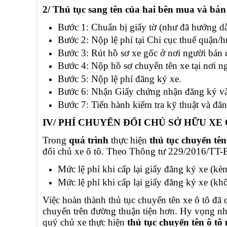
2/ Thủ tục sang tên của hai bên mua và bán
Bước 1: Chuẩn bị giấy tờ (như đã hướng d
Bước 2: Nộp lệ phí tại Chi cục thuế quận/
Bước 3: Rút hồ sơ xe gốc ở nơi người bán 
Bước 4: Nộp hồ sơ chuyển tên xe tại nơi n
Bước 5: Nộp lệ phí đăng ký xe.
Bước 6: Nhận Giấy chứng nhận đăng ký và
Bước 7: Tiến hành kiểm tra kỹ thuật và đă
IV/ PHÍ CHUYỂN ĐỔI CHỦ SỞ HỮU XE
Trong
quá trình
thực hiện
thủ tục chuyển tên 
đổi chủ xe ô tô. Theo Thông tư 229/2016/TT-
Mức lệ phí khi cấp lại giấy đăng ký xe (kè
Mức lệ phí khi cấp lại giấy đăng ký xe (kh
Việc hoàn thành thủ tục chuyển tên xe ô tô đã
chuyển trên đường thuận tiện hơn. Hy vọng n
quý chủ xe thực hiện
thủ tục chuyển tên ô tô