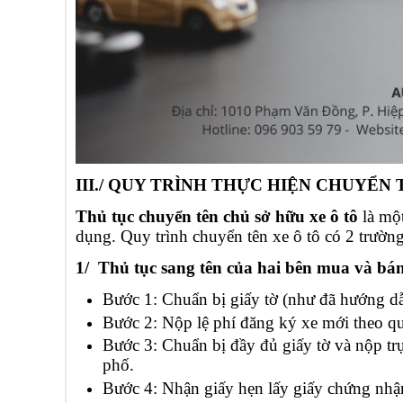
III./ QUY TRÌNH THỰC HIỆN CHUYỂN 
Thủ tục
chuyển tên chủ sở hữu xe ô tô
là mộ
dụng. Quy trình chuyển tên xe ô tô có 2 trườn
1/ Thủ tục sang tên của hai bên mua và bán
Bước 1: Chuẩn bị giấy tờ (như đã hướng d
Bước 2: Nộp lệ phí đăng ký xe mới theo q
Bước 3: Chuẩn bị đầy đủ giấy tờ và nộp trự
phố.
Bước 4: Nhận giấy hẹn lấy giấy chứng nhậ