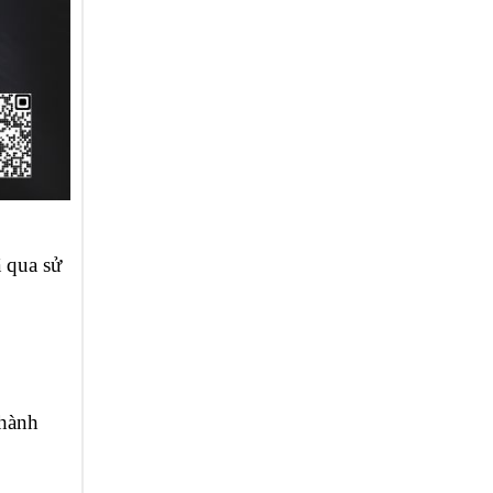
 qua sử
thành