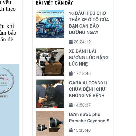
à yêu
BÀI VIẾT GẦN ĐÂY
ch theo
10 DẤU HIỆU CHO
THẤY XE Ô TÔ CỦA
BẠN CẦN BẢO
ữu khi
DƯỠNG NGAY
đảm bảo
vấn đề
20:24:12
XE ĐÁNH LÁI
SƯỢNG LÚC NẶNG
LÚC NHẸ
17:12:45
GARA AUTOVN911
CHỮA BỆNH CHỨ
KHÔNG VẼ BỆNH
14:56:37
Bơm nước phụ
Porsche Cayenne S
13:35:40