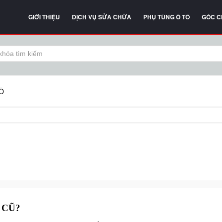
GIỚI THIỆU
DỊCH VỤ SỬA CHỮA
PHỤ TÙNG Ô TÔ
GÓC C
Ô
 CŨ?