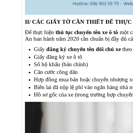
II/ CÁC GIẤY TỜ CẦN THIẾT ĐỂ THỰ
Để thực hiện
thủ tục chuyển tên xe ô tô
một cá
An ban hành năm 2020 cần chuẩn bị đầy đủ các
Giấy
đăng ký chuyển tên đổi chủ xe
theo
Giấy đăng ký xe ô tô
Sổ hộ khẩu (bản chính)
Căn cước công dân
Hợp đồng mua bán hoặc chuyển nhượng xe
Biên lai đã nộp lệ phí vào ngân hàng nhà 
Hồ sơ gốc của xe (trong trường hợp chuyển