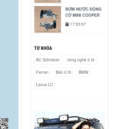
BƠM NƯỚC ĐỘNG
CƠ MINI COOPER
17:53:07
TỪ KHÓA
AC Schnitzer
công nghệ ô tô
Ferrari
Bán ô tô
BMW
Lexus LC