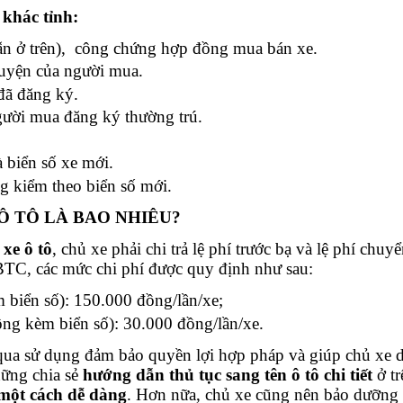
 khác tỉnh:
ẫn ở trên), công chứng hợp đồng mua bán xe.
huyện của người mua.
đã đăng ký.
gười mua đăng ký thường trú.
 biển số xe mới.
ng kiểm theo biển số mới.
 Ô TÔ LÀ BAO NHIÊU?
xe ô tô
, chủ xe phải chi trả lệ phí trước bạ và lệ phí chuyể
BTC, các mức chi phí được quy định như sau:
m biển số): 150.000 đồng/lần/xe;
ông kèm biển số): 30.000 đồng/lần/xe.
 qua sử dụng đảm bảo quyền lợi hợp pháp và giúp chủ xe d
hững chia sẻ
hướng dẫn
thủ tục sang tên ô tô chi tiết
ở tr
 một cách dễ dàng
. Hơn nữa, chủ xe cũng nên bảo dưỡng 