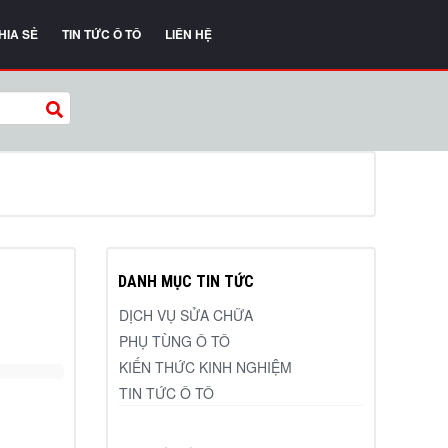
HIA SẺ
TIN TỨC Ô TÔ
LIÊN HỆ
DANH MỤC TIN TỨC
DỊCH VỤ SỬA CHỮA
PHỤ TÙNG Ô TÔ
KIẾN THỨC KINH NGHIỆM
TIN TỨC Ô TÔ