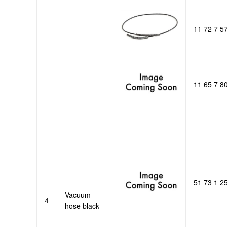
11 72 7 5
11 65 7 8
51 73 1 2
Vacuum
4
hose black