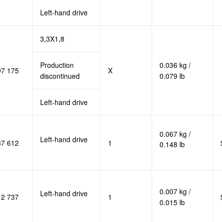
Left-hand drive
3,3X1,8
Production
0.036 kg /
97 175
X
discontinued
0.079 lb
Left-hand drive
0.067 kg /
Left-hand drive
37 612
1
0.148 lb
0.007 kg /
Left-hand drive
12 737
1
0.015 lb