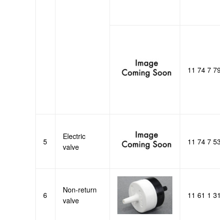
11 74 7 7
Electric
5
11 74 7 5
valve
Non-return
6
11 61 1 3
valve