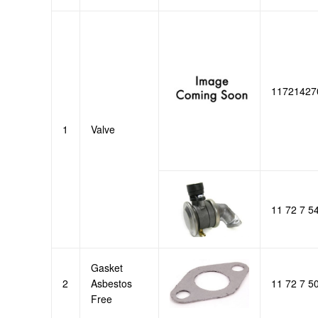
11721427
1
Valve
11 72 7 5
Gasket
2
Asbestos
11 72 7 5
Free