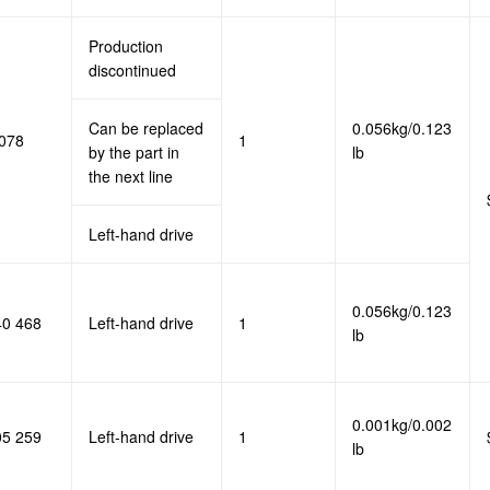
Production
discontinued
Can be replaced
0.056kg/0.123
078
1
by the part in
lb
the next line
Left-hand drive
0.056kg/0.123
40 468
Left-hand drive
1
lb
0.001kg/0.002
05 259
Left-hand drive
1
lb