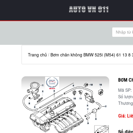
Trang chủ
/
Bơm chân không BMW 525i (M54) 61 13 8 
BƠM CH
Mã SP:
Số lượ
Thương
Giá: Li
Số điện