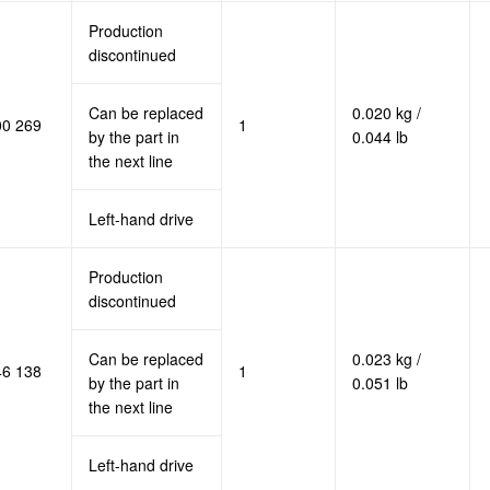
Production
discontinued
Can be replaced
0.020 kg /
00 269
1
by the part in
0.044 lb
the next line
Left-hand drive
Production
discontinued
Can be replaced
0.023 kg /
46 138
1
by the part in
0.051 lb
the next line
Left-hand drive