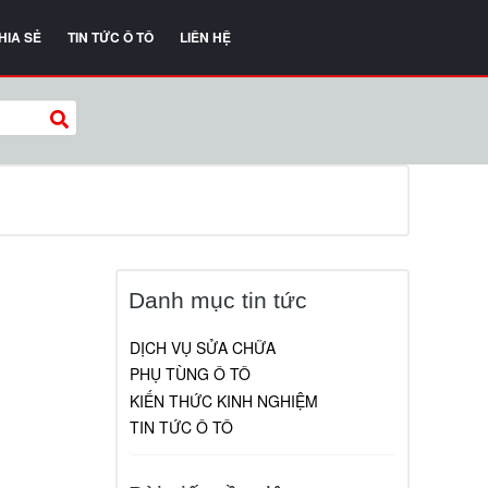
HIA SẺ
TIN TỨC Ô TÔ
LIÊN HỆ
Danh mục tin tức
DỊCH VỤ SỬA CHỮA
PHỤ TÙNG Ô TÔ
KIẾN THỨC KINH NGHIỆM
TIN TỨC Ô TÔ