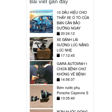
Bài viết gần đây
10 DẤU HIỆU CHO
THẤY XE Ô TÔ CỦA
BẠN CẦN BẢO
DƯỠNG NGAY
20:24:12
XE ĐÁNH LÁI
SƯỢNG LÚC NẶNG
LÚC NHẸ
17:12:45
GARA AUTOVN911
CHỮA BỆNH CHỨ
KHÔNG VẼ BỆNH
14:56:37
Bơm nước phụ
Porsche Cayenne S
13:35:40
BƠM NƯỚC ĐỘNG