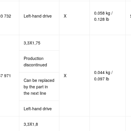
0.058 kg /
03 732
Left-hand drive
X
0.128 lb
3,3X1,75
Production
discontinued
0.044 kg /
57 971
X
0.097 lb
Can be replaced
by the part in
the next line
Left-hand drive
3,3X1,8