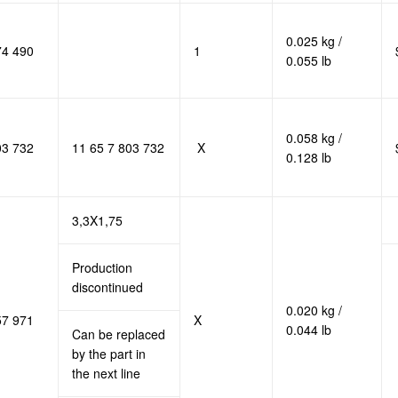
0.025 kg /
74 490
1
0.055 lb
0.058 kg /
03 732
11 65 7 803 732
X
0.128 lb
3,3X1,75
Production
discontinued
0.020 kg /
57 971
X
0.044 lb
Can be replaced
by the part in
the next line