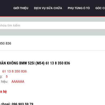
GIỚI THIỆU
DỊCH VỤ SỬA CHỮA
PHỤ TÙNG Ô TÔ
GÓC C
350 836
ÂN KHÔNG BMW 525I (M54) 61 13 8 350 836
61 13 8 350 836
ng:
5
 hiệu:
AAAAAA
ên hệ
 thoại:
096 903 59 79