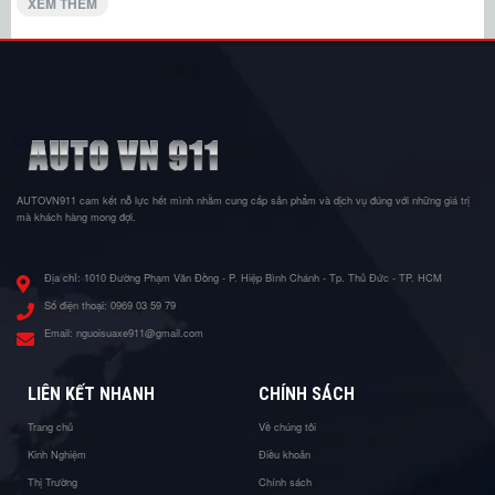
XEM THÊM
AUTOVN911 cam kết nỗ lực hết mình nhằm cung cấp sản phẩm và dịch vụ đúng với những giá trị
mà khách hàng mong đợi.
Địa chỉ:
1010 Đường Phạm Văn Đồng - P. Hiệp Bình Chánh - Tp. Thủ Đức - TP. HCM
Số điện thoại:
0969 03 59 79
Email:
nguoisuaxe911@gmail.com
LIÊN KẾT NHANH
CHÍNH SÁCH
Trang chủ
Về chúng tôi
Kinh Nghiệm
Điều khoản
Thị Trường
Chính sách