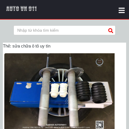
Thẻ:
sửa chữa ô tô uy tín