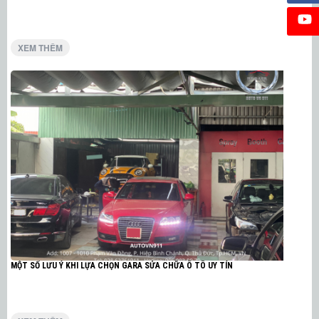
XEM THÊM
MỘT SỐ LƯU Ý KHI LỰA CHỌN GARA SỬA CHỮA Ô TÔ UY TÍN