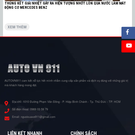
THỦNG KÉT GIẢI NHIỆT GÂY RA HIỆN TƯỢNG NHỚT LÒN QUA NƯỚC LÀM MÁT
ĐỘNG CƠ MERCEDES BENZ
XEM THÊM
AUTOVN911 cam kết nỗ lực hết mình nhằm cung cấp sản phẩm và dịch vụ đúng với những giá trị
mà khách hàng mong đợi.
Địa chỉ:
1010 Đường Phạm Văn Đồng - P. Hiệp Bình Chánh - Tp. Thủ Đức - TP. HCM
Số điện thoại:
0969 03 59 79
Email:
nguoisuaxe911@gmail.com
LIÊN KẾT NHANH
CHÍNH SÁCH