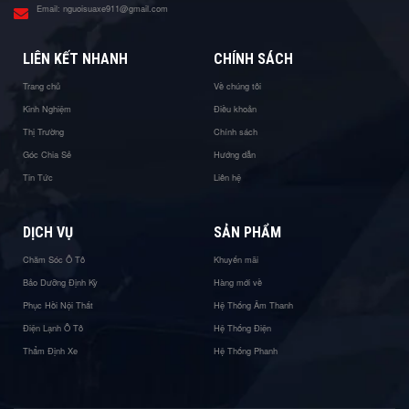
Email:
nguoisuaxe911@gmail.com
LIÊN KẾT NHANH
CHÍNH SÁCH
Trang chủ
Về chúng tôi
Kinh Nghiệm
Điều khoản
Thị Trường
Chính sách
Góc Chia Sẻ
Hướng dẫn
Tin Tức
Liên hệ
DỊCH VỤ
SẢN PHẨM
Chăm Sóc Ô Tô
Khuyến mãi
Bảo Dưỡng Định Kỳ
Hàng mới về
Phục Hồi Nội Thất
Hệ Thống Âm Thanh
Điện Lạnh Ô Tô
Hệ Thống Điện
Thẩm Định Xe
Hệ Thống Phanh