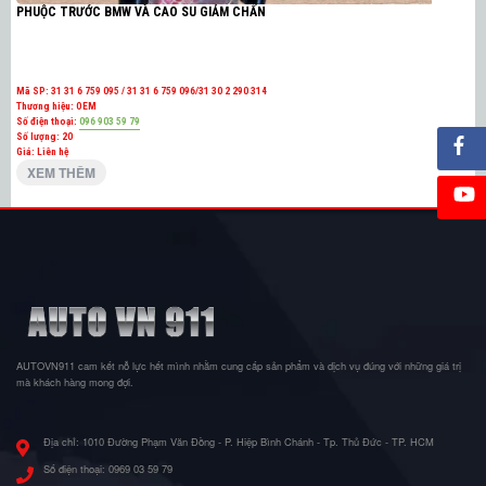
PHUỘC TRƯỚC BMW VÀ CAO SU GIẢM CHẤN
Mã SP:
31 31 6 759 095 / 31 31 6 759 096/31 30 2 290 314
Thương hiệu:
OEM
Số điện thoại:
096 903 59 79
Số lượng:
20
Giá: Liên hệ
XEM THÊM
AUTOVN911 cam kết nỗ lực hết mình nhằm cung cấp sản phẩm và dịch vụ đúng với những giá trị
mà khách hàng mong đợi.
Địa chỉ:
1010 Đường Phạm Văn Đồng - P. Hiệp Bình Chánh - Tp. Thủ Đức - TP. HCM
Số điện thoại:
0969 03 59 79