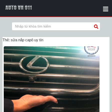
Thẻ:
sửa nắp capô uy tín