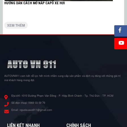
HƯỚNG DẪN CÁCH MỞ NẮP CAPÔ XE HƠI
XEM THÊM
AUTOVN911 cam kết nỗ lực hết mình nhằm cung cấp sản phẩm và dịch vụ đúng với những giá trị
mà khách hàng mong đợi.
Địa chỉ:
1010 Đường Phạm Văn Đồng - P. Hiệp Bình Chánh - Tp. Thủ Đức - TP. HCM
Số điện thoại:
0969 03 59 79
Email:
nguoisuaxe911@gmail.com
LIÊN KẾT NHANH
CHÍNH SÁCH