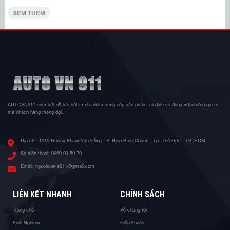
XEM THÊM
AUTOVN911 cam kết nỗ lực hết mình nhằm cung cấp sản phẩm và dịch vụ đúng với những giá trị
mà khách hàng mong đợi.
Địa chỉ:
1010 Đường Phạm Văn Đồng - P. Hiệp Bình Chánh - Tp. Thủ Đức - TP. HCM
Số điện thoại:
0969 03 59 79
Email:
nguoisuaxe911@gmail.com
LIÊN KẾT NHANH
CHÍNH SÁCH
Trang chủ
Về chúng tôi
Kinh Nghiệm
Điều khoản