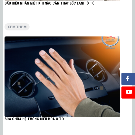
DẤU HIỆU NHẬN BIẾT KHI NÀO CẦN THAY LỐC LẠNH Ô TÔ
XEM THÊM
SỬA CHỮA HỆ THỐNG ĐIỀU HÒA Ô TÔ