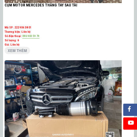
CỤM MOTOR MERCEDES THẮNG TAY SAU TÀI
Mã SP:
222 906 38 01
Thương hiệu:
Liên hệ
Số điện thoại:
096 903 59 79
Số lượng:
6
Giá: Liên hệ
XEM THÊM