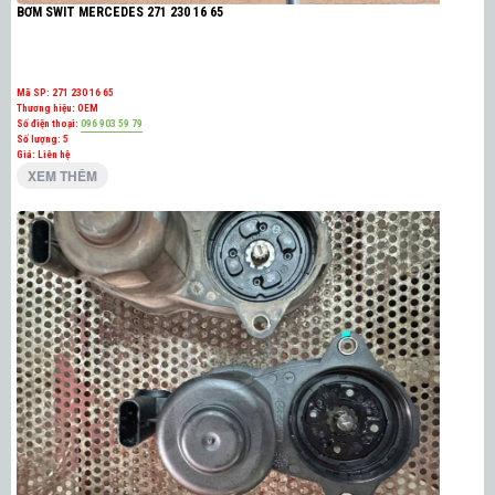
BƠM SWIT MERCEDES 271 230 16 65
Mã SP:
271 230 16 65
Thương hiệu:
OEM
Số điện thoại:
096 903 59 79
Số lượng:
5
Giá: Liên hệ
XEM THÊM