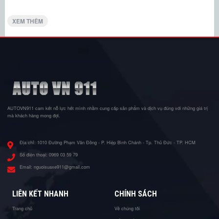
XEM THÊM
AUTOVN911 cam kết nỗ lực hết mình nhằm cung cấp sản phẩm và dịch vụ đúng với những giá trị
mà khách hàng mong đợi.
Địa chỉ:
1010 Đường Phạm Văn Đồng - P. Hiệp Bình Chánh - Tp. Thủ Đức - TP. HCM
Số điện thoại:
0969 03 59 79
Email:
nguoisuaxe911@gmail.com
LIÊN KẾT NHANH
CHÍNH SÁCH
Trang chủ
Về chúng tôi