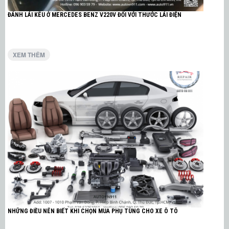
ĐÁNH LÁI KÊU Ở MERCEDES BENZ V220V ĐỐI VỚI THƯỚC LÁI ĐIỆN
XEM THÊM
NHỮNG ĐIỀU NÊN BIẾT KHI CHỌN MUA PHỤ TÙNG CHO XE Ô TÔ