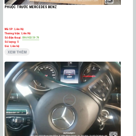
PHUỘC TRƯỚC MERCEDES BENZ
Mã SP:
Liên Hệ
Thương hiệu:
Liên Hệ
Số điện thoại:
096 903 59 79
Số lượng:
5
Giá: Liên hệ
XEM THÊM