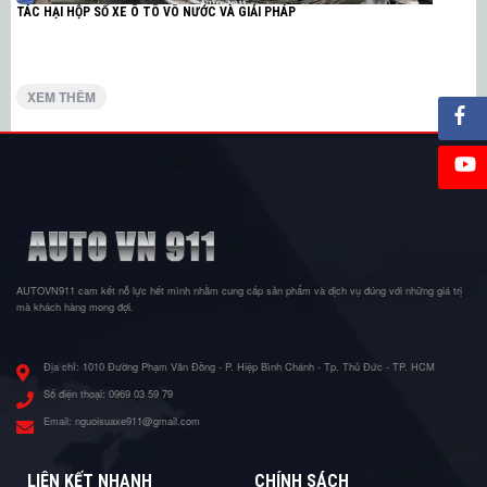
TÁC HẠI HỘP SỐ XE Ô TÔ VÔ NƯỚC VÀ GIẢI PHÁP
XEM THÊM
AUTOVN911 cam kết nỗ lực hết mình nhằm cung cấp sản phẩm và dịch vụ đúng với những giá trị
mà khách hàng mong đợi.
Địa chỉ:
1010 Đường Phạm Văn Đồng - P. Hiệp Bình Chánh - Tp. Thủ Đức - TP. HCM
Số điện thoại:
0969 03 59 79
Email:
nguoisuaxe911@gmail.com
LIÊN KẾT NHANH
CHÍNH SÁCH