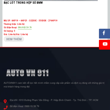
BẠC LÓT TRONG HỘP SỐ BMW
Mã SP:
6HP19 – 6HP21 - 32230C - 55030X - ZF6HP19
Thương hiệu:
Liên hệ
Số điện thoại:
096 903 59 79
Số lượng:
5
Giá: Liên hệ
Giá: Liên hệ
XEM THÊM
AUTOVN911 cam kết nỗ lực hết mình nhằm cung cấp sản phẩm và dịch vụ đúng với những giá trị
mà khách hàng mong đợi.
Địa chỉ:
1010 Đường Phạm Văn Đồng - P. Hiệp Bình Chánh - Tp. Thủ Đức - TP. HCM
Số điện thoại:
0969 03 59 79