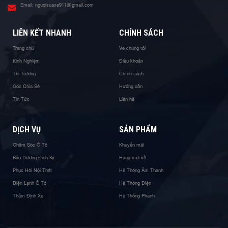
Email:
nguoisuaxe911@gmail.com
LIÊN KẾT NHANH
CHÍNH SÁCH
Trang chủ
Về chúng tôi
Kinh Nghiệm
Điều khoản
Thị Trường
Chính sách
Góc Chia Sẻ
Hướng dẫn
Tin Tức
Liên hệ
DỊCH VỤ
SẢN PHẨM
Chăm Sóc Ô Tô
Khuyến mãi
Bảo Dưỡng Định Kỳ
Hàng mới về
Phục Hồi Nội Thất
Hệ Thống Âm Thanh
Điện Lạnh Ô Tô
Hệ Thống Điện
Thẩm Định Xe
Hệ Thống Phanh