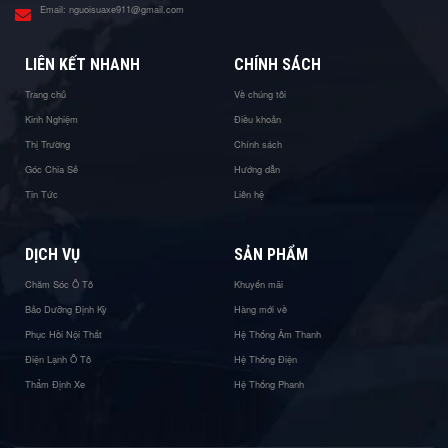
Email:
nguoisuaxe911@gmail.com
LIÊN KẾT NHANH
CHÍNH SÁCH
Trang chủ
Về chúng tôi
Kinh Nghiệm
Điều khoản
Thị Trường
Chính sách
Góc Chia Sẻ
Hướng dẫn
Tin Tức
Liên hệ
DỊCH VỤ
SẢN PHẨM
Chăm Sóc Ô Tô
Khuyến mãi
Bảo Dưỡng Định Kỳ
Hàng mới về
Phục Hồi Nội Thất
Hệ Thống Âm Thanh
Điện Lạnh Ô Tô
Hệ Thống Điện
Thẩm Định Xe
Hệ Thống Phanh