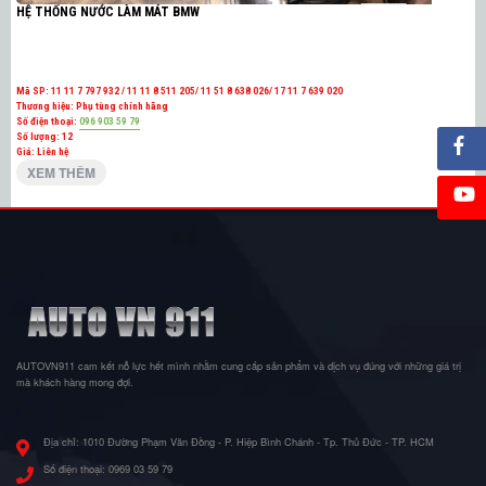
HỆ THỐNG NƯỚC LÀM MÁT BMW
Mã SP:
11 11 7 797 932 / 11 11 8 511 205/ 11 51 8 638 026/ 17 11 7 639 020
Thương hiệu:
Phụ tùng chính hãng
Số điện thoại:
096 903 59 79
Số lượng:
12
Giá: Liên hệ
XEM THÊM
AUTOVN911 cam kết nỗ lực hết mình nhằm cung cấp sản phẩm và dịch vụ đúng với những giá trị
mà khách hàng mong đợi.
Địa chỉ:
1010 Đường Phạm Văn Đồng - P. Hiệp Bình Chánh - Tp. Thủ Đức - TP. HCM
Số điện thoại:
0969 03 59 79