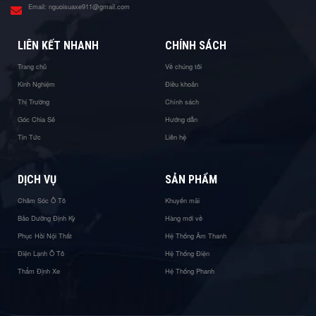
Email:
nguoisuaxe911@gmail.com
LIÊN KẾT NHANH
CHÍNH SÁCH
Trang chủ
Về chúng tôi
Kinh Nghiệm
Điều khoản
Thị Trường
Chính sách
Góc Chia Sẻ
Hướng dẫn
Tin Tức
Liên hệ
DỊCH VỤ
SẢN PHẨM
Chăm Sóc Ô Tô
Khuyến mãi
Bảo Dưỡng Định Kỳ
Hàng mới về
Phục Hồi Nội Thất
Hệ Thống Âm Thanh
Điện Lạnh Ô Tô
Hệ Thống Điện
Thẩm Định Xe
Hệ Thống Phanh