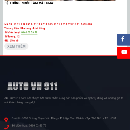
HỆ THỐNG NƯỚC LÀM MÁT BMW
Mã SP:
11 11 7 797 932 / 11 11 8 511 205/ 11 51 8 638 026/ 17 11 7 639 020
Thương hiệu:
Phụ tùng chính hãng
Số điện thoại:
096 903 59 79
Số lượng:
12
Giá: Liên hệ
XEM THÊM
AUTOVN911 cam kết nỗ lực hết mình nhằm cung cấp sản phẩm và dịch vụ đúng với những giá trị
mà khách hàng mong đợi.
Địa chỉ:
1010 Đường Phạm Văn Đồng - P. Hiệp Bình Chánh - Tp. Thủ Đức - TP. HCM
Số điện thoại:
0969 03 59 79