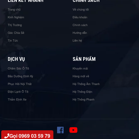
LIÊN KẾT NHANH
CHÍNH SÁCH
Trang chủ
Về chúng tôi
Kinh Nghiệm
Điều khoản
Thị Trường
Chính sách
Góc Chia Sẻ
Hướng dẫn
Tin Tức
Liên hệ
DỊCH VỤ
SẢN PHẨM
Chăm Sóc Ô Tô
Khuyến mãi
Bảo Dưỡng Định Kỳ
Hàng mới về
Phục Hồi Nội Thất
Hệ Thống Âm Thanh
Điện Lạnh Ô Tô
Hệ Thống Điện
Thẩm Định Xe
Hệ Thống Phanh
Gọi 0969 03 59 79