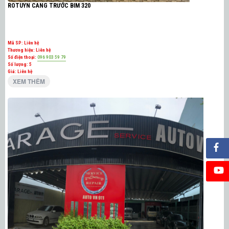
ROTUYN CANG TRƯỚC BIM 320
Mã SP:
Liên hệ
Thương hiệu:
Liên hệ
Số điện thoại:
096 903 59 79
Số lượng:
5
Giá: Liên hệ
XEM THÊM