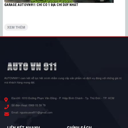
GARAGE AUTOVN911 CHỈ CÓ 1 ĐỊA CHỈ DUY NHẤT
XEM THÊM
AUTOVN911 cam kết nỗ lực hết mình nhằm cung cấp sản phẩm và dịch vụ đúng với những giá trị
mà khách hàng mong đợi.
Địa chỉ:
1010 Đường Phạm Văn Đồng - P. Hiệp Bình Chánh - Tp. Thủ Đức - TP. HCM
Số điện thoại:
0969 03 59 79
Email:
nguoisuaxe911@gmail.com