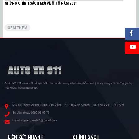
NHỮNG CHÍNH SÁCH MỚI VỀ Ô TÔ NĂM 2021
XEM THÊM
AUTOVN911 cam kết nỗ lực hết mình nhằm cung cấp sản phẩm và dịch vụ đúng với những giá trị
mà khách hàng mong đợi.
Địa chỉ:
1010 Đường Phạm Văn Đồng - P. Hiệp Bình Chánh - Tp. Thủ Đức - TP. HCM
Số điện thoại:
0969 03 59 79
Email:
nguoisuaxe911@gmail.com
LIÊN KẾT NHANH
CHÍNH SÁCH