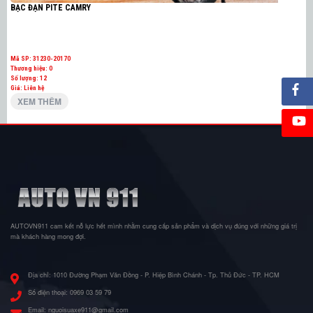
BẠC ĐẠN PITE CAMRY
Mã SP:
31230-20170
Thương hiệu:
O
Số lượng:
12
Giá: Liên hệ
XEM THÊM
AUTOVN911 cam kết nỗ lực hết mình nhằm cung cấp sản phẩm và dịch vụ đúng với những giá trị
mà khách hàng mong đợi.
Địa chỉ:
1010 Đường Phạm Văn Đồng - P. Hiệp Bình Chánh - Tp. Thủ Đức - TP. HCM
Số điện thoại:
0969 03 59 79
Email:
nguoisuaxe911@gmail.com