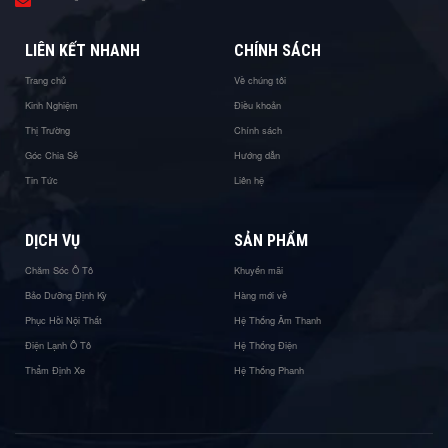
LIÊN KẾT NHANH
CHÍNH SÁCH
Trang chủ
Về chúng tôi
Kinh Nghiệm
Điều khoản
Thị Trường
Chính sách
Góc Chia Sẻ
Hướng dẫn
Tin Tức
Liên hệ
DỊCH VỤ
SẢN PHẨM
Chăm Sóc Ô Tô
Khuyến mãi
Bảo Dưỡng Định Kỳ
Hàng mới về
Phục Hồi Nội Thất
Hệ Thống Âm Thanh
Điện Lạnh Ô Tô
Hệ Thống Điện
Thẩm Định Xe
Hệ Thống Phanh