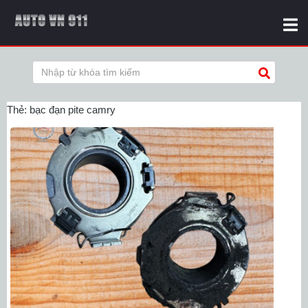
Thẻ:
bạc đạn pite camry