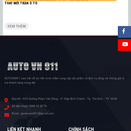
THAY MỚI TRẦN Ô TÔ
XEM THÊM
AUTOVN911 cam kết nỗ lực hết mình nhằm cung cấp sản phẩm và dịch vụ đúng với những giá trị
mà khách hàng mong đợi.
Địa chỉ:
1010 Đường Phạm Văn Đồng - P. Hiệp Bình Chánh - Tp. Thủ Đức - TP. HCM
Số điện thoại:
0969 03 59 79
Email:
nguoisuaxe911@gmail.com
LIÊN KẾT NHANH
CHÍNH SÁCH