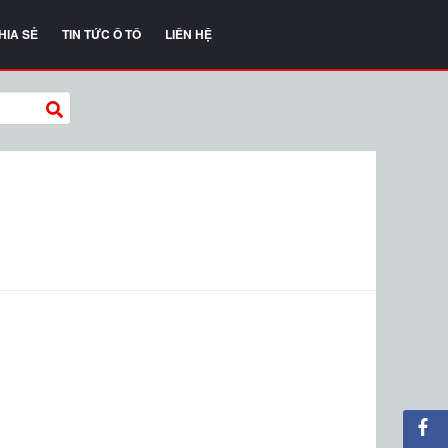
HIA SẺ
TIN TỨC Ô TÔ
LIÊN HỆ
Ô