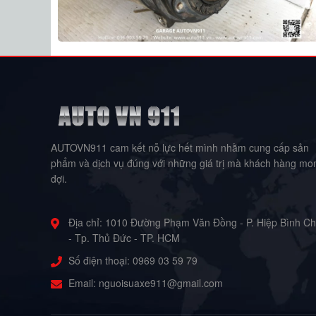
AUTOVN911 cam kết nỗ lực hết mình nhằm cung cấp sản
phẩm và dịch vụ đúng với những giá trị mà khách hàng mo
đợi.
Địa chỉ:
1010 Đường Phạm Văn Đồng - P. Hiệp Bình C
- Tp. Thủ Đức - TP. HCM
Số điện thoại:
0969 03 59 79
Email:
nguoisuaxe911@gmail.com