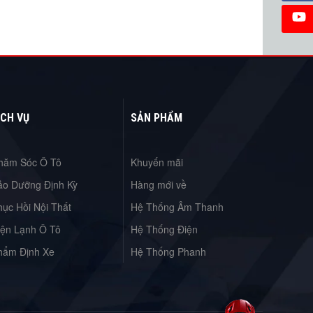
ỊCH VỤ
SẢN PHẨM
hăm Sóc Ô Tô
Khuyến mãi
ảo Dưỡng Định Kỳ
Hàng mới về
hục Hồi Nội Thất
Hệ Thống Âm Thanh
iện Lạnh Ô Tô
Hệ Thống Điện
hẩm Định Xe
Hệ Thống Phanh