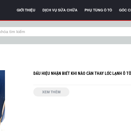
GIỚI THIỆU
DỊCH VỤ SỬA CHỮA
PHỤ TÙNG Ô TÔ
GÓC C
DẤU HIỆU NHẬN BIẾT KHI NÀO CẦN THAY LỐC LẠNH Ô T
XEM THÊM