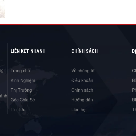
LIÊN KẾT NHANH
CHÍNH SÁCH
D
ng
Trang chủ
Về chúng tôi
C
Kinh Nghiệm
Điều khoản
B
Thị Trường
Chính sách
P
hánh
Góc Chia Sẻ
Hướng dẫn
Đ
Tin Tức
Liên hệ
T