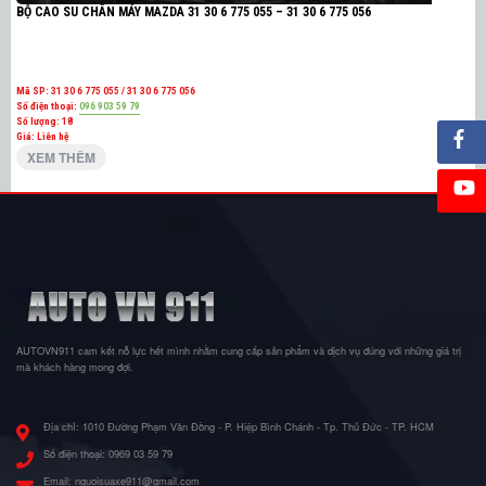
BỘ CAO SU CHÂN MÁY MAZDA 31 30 6 775 055 – 31 30 6 775 056
Mã SP:
31 30 6 775 055 / 31 30 6 775 056
Số điện thoại:
096 903 59 79
Số lượng:
18
Giá: Liên hệ
XEM THÊM
AUTOVN911 cam kết nỗ lực hết mình nhằm cung cấp sản phẩm và dịch vụ đúng với những giá trị
mà khách hàng mong đợi.
Địa chỉ:
1010 Đường Phạm Văn Đồng - P. Hiệp Bình Chánh - Tp. Thủ Đức - TP. HCM
Số điện thoại:
0969 03 59 79
Email:
nguoisuaxe911@gmail.com