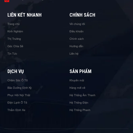
LIÊN KẾT NHANH
CHÍNH SÁCH
Trang chủ
Về chúng tôi
Kinh Nghiệm
Điều khoản
Thị Trường
Chính sách
Góc Chia Sẻ
Hướng dẫn
Tin Tức
Liên hệ
DỊCH VỤ
SẢN PHẨM
Chăm Sóc Ô Tô
Khuyến mãi
Bảo Dưỡng Định Kỳ
Hàng mới về
Phục Hồi Nội Thất
Hệ Thống Âm Thanh
Điện Lạnh Ô Tô
Hệ Thống Điện
Thẩm Định Xe
Hệ Thống Phanh